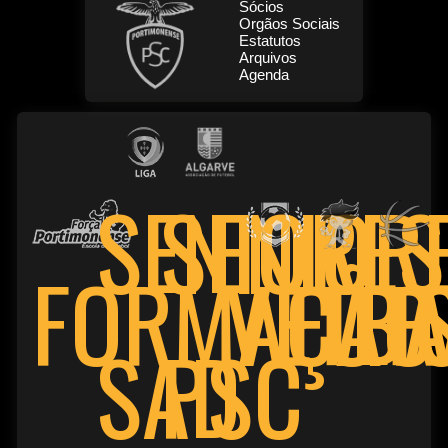
Sócios
Orgãos Sociais
Estatutos
Arquivos
Agenda
SENIOR
SENIORES
FORMAÇÃO
VETE
FUT
BA
PSC
SAD