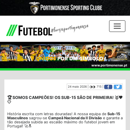
www.portimonense.pt
24 maio 2026 |
715 |
🏆 SOMOS CAMPEÕES! OS SUB-15 SÃO DE PRIMEIRA! 🥇🖤
🤍
História escrita com letras douradas! A nossa equipa de
Sub-15
Masculinos
sagrou-se
Campeã Nacional da II Divisão
e garante a
tão desejada subida ao escalão máximo do futebol jovem em
Portugal! 🚀🔝