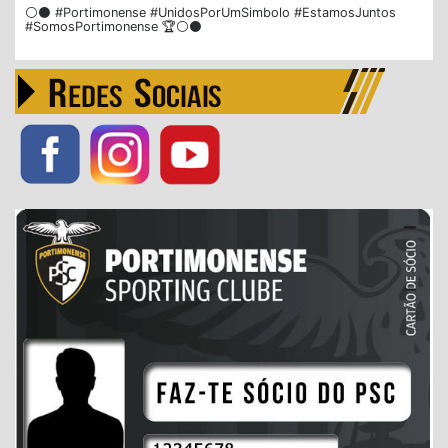
⚪⚫ #Portimonense #UnidosPorUmSimbolo #EstamosJuntos
#SomosPortimonense 🏆⚪⚫