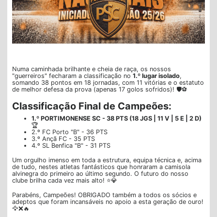
Numa caminhada brilhante e cheia de raça, os nossos
"guerreiros" fecharam a classificação no
1.º lugar isolado
,
somando 38 pontos em 18 jornadas, com 11 vitórias e o estatuto
de melhor defesa da prova (apenas 17 golos sofridos)! 🛡️⚽
Classificação Final de Campeões:
1.º PORTIMONENSE SC - 38 PTS (18 JGS | 11 V | 5 E | 2 D)
🏆
2.º FC Porto "B" - 36 PTS
3.º Ançã FC - 35 PTS
4.º SL Benfica "B" - 31 PTS
Um orgulho imenso em toda a estrutura, equipa técnica e, acima
de tudo, nestes atletas fantásticos que honraram a camisola
alvinegra do primeiro ao último segundo. O futuro do nosso
clube brilha cada vez mais alto! ⭐💎
Parabéns, Campeões! OBRIGADO também a todos os sócios e
adeptos que foram incansáveis no apoio a esta geração de ouro!
🦅❌🔥