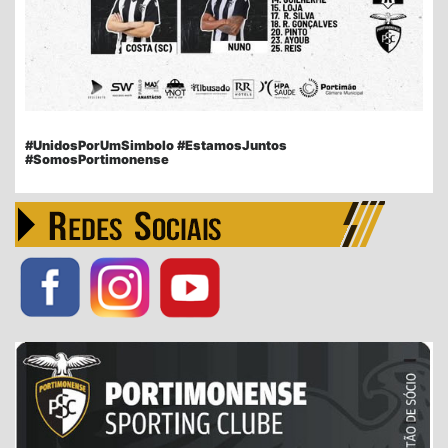
#UnidosPorUmSimbolo #EstamosJuntos
#SomosPortimonense