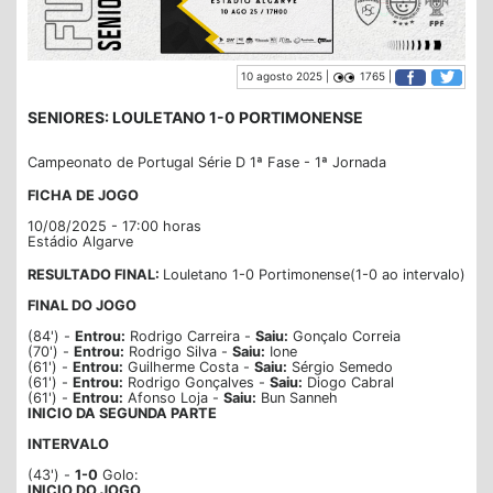
10 agosto 2025 |
1765 |
SENIORES: LOULETANO 1-0 PORTIMONENSE
Campeonato de Portugal Série D 1ª Fase - 1ª Jornada
FICHA DE JOGO
10/08/2025 - 17:00 horas
Estádio Algarve
RESULTADO FINAL:
Louletano 1-0 Portimonense(1-0 ao intervalo)
FINAL DO JOGO
(84') -
Entrou:
Rodrigo Carreira -
Saiu:
Gonçalo Correia
(70') -
Entrou:
Rodrigo Silva -
Saiu:
Ione
(61') -
Entrou:
Guilherme Costa -
Saiu:
Sérgio Semedo
(61') -
Entrou:
Rodrigo Gonçalves -
Saiu:
Diogo Cabral
(61') -
Entrou:
Afonso Loja -
Saiu:
Bun Sanneh
INICIO DA SEGUNDA PARTE
INTERVALO
(43') -
1-0
Golo:
INICIO DO
JOGO