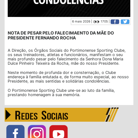
6 maio 2026 |
1705 |
NOTA DE PESAR PELO FALECIMAENTO DA MÃE DO
PRESIDENTE FERNANDO ROCHA
A Direção, os Órgãos Sociais do Portimonense Sporting Clube,
os seus treinadores, atletas e funcionários, manifestam o seu
mais profundo pesar pelo falecimento da Senhora Dona Maria
Dulce Pinheiro Teixeira da Rocha, mãe do nosso Presidente.
Neste momento de profunda dor e consternação, o Clube
endereça à família enlutada e, de forma muito especial, ao nosso
Presidente, as mais sentidas e solidárias condolências.
O Portimonense Sporting Clube une-se ao luto da família,
prestando homenagem à sua memória.