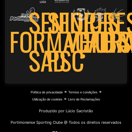
SENIORE
SENIORES
FORMAÇÃO
VETER
FUTS
BA
PSC
SAD
⌯
⌯
Política de privacidade
Termos e condições
⌯
Utilização de cookies
Livro de Reclamações
Produzido por Lúcio Sacristão
Portimonense Sporting Clube @ Todos os direitos reservados