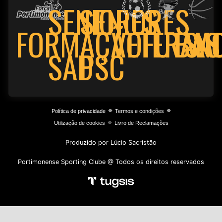
SENIORES
SENIORES
FORMAÇÃO
VETERAN
FUTSA
BAS
PSC
SAD
⌯
⌯
Política de privacidade
Termos e condições
⌯
Utilização de cookies
Livro de Reclamações
Produzido por Lúcio Sacristão
Portimonense Sporting Clube @ Todos os direitos reservados