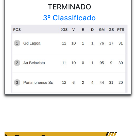
TERMINADO
3º Classificado
RESULTADOS
Centro de Formação Portimonense SC - Campo Major DN Nº2
2 - 7
25/05/2025
14.ªJornada
Portimonense
GDR Alvorense
Parque Desportivo J D Monchiquense (Sintético)
1 - 4
18/05/2025