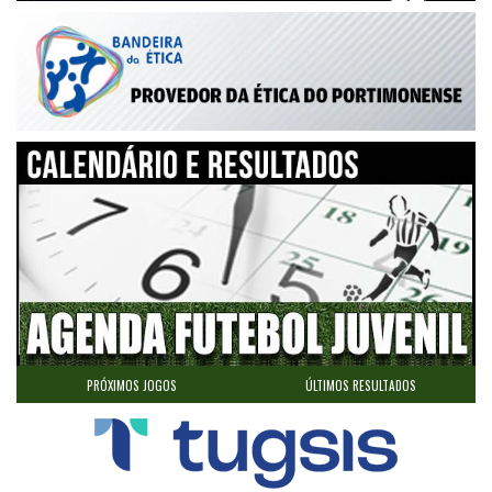
Centro de Formação Portimonense SC - Campo Major DN Nº2
10 - 2
27/10/2024
02.ªJornada
Portimonense
CR Infante Sagres
Estádio Bela Vista
12 - 0
20/10/2024
01.ªJornada
AA Bela Vista
Portimonense
PRÓXIMOS JOGOS
ÚLTIMOS RESULTADOS