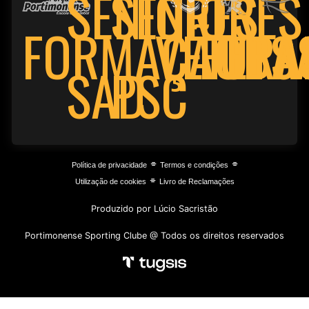
SENIORES
SENIORES
FORMAÇÃO
VETERA
FUTS
BA
PSC
SAD
⌯
⌯
Política de privacidade
Termos e condições
⌯
Utilização de cookies
Livro de Reclamações
Produzido por Lúcio Sacristão
Portimonense Sporting Clube @ Todos os direitos reservados