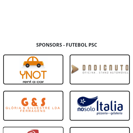
14.ªJornada
Portimonense
Ferreiras
mpo Major DN Nº2
Centro de Formação Portimonense SC - Ca
3 - 0
18/01/2025
13.ªJornada
Olhanense
Portimonense
SPONSORS - FUTEBOL PSC
mpo Major DN Nº2
estádio Municipal Messines - Sin
1 - 2
11/01/2025
12.ªJornada
Louletano
C.Benf. Albufeira
 Neto nº1
Centro de Formação Portimonense SC - Ca
13 - 0
04/01/2025
11.ªJornada
SR 1º Janeiro
Portimonense
- Sintético
Estádio Dr. Francisco Vieir
0 - 8
14/12/2024