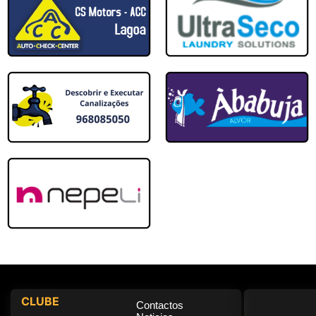
AEF João Moutinho
Campo Palmeira Nº2, Albufe
3 - 4
05/04/2025
09.ªJornada
Imortal D Clube
Centro de Formação Portimonense SC - Ca
2 - 1
29/03/2025
08.ªJornada
Portimonense
Estádio José Arcanjo (sintético) 
3 - 4
26/03/2025
06.ªJornada
Olhanense
Centro de Formação Portimonense SC - Ca
2 - 0
22/03/2025
CLUBE
Contactos
07.ªJornada