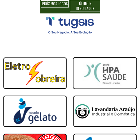
ÚLTIMOS
PRÓXIMOS JOGOS
RESULTADOS
Portimonense
mpo Major DN Nº2
Imortal D Clube
tético
Portimonense
mpo Major DN Nº2
Guia
a