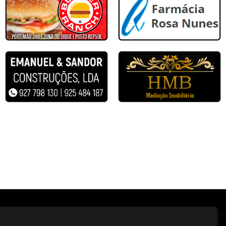
Portimonense
e Pêra
Portimonense
mpo Major DN Nº2
Lagoa
mpo Major DN Nº2
Ferreiras
ira