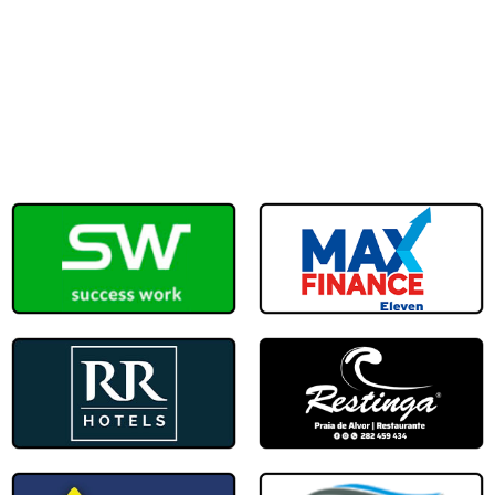
14.ªJornada
Ferreiras
Centro de Formação Portimonense SC - Ca
7 - 1
10/05/2025
13.ªJornada
Portimonense
Centro de Formação Portimonense SC - Ca
1 - 2
03/05/2025
12.ªJornada
Portimonense
Centro Formação Campo Major David
2 - 5
01/05/2025
10.ªJornada
Portimonense
Parque Desportivo municipal Estômbar 
0 - 7
26/04/2025
11.ªJornada