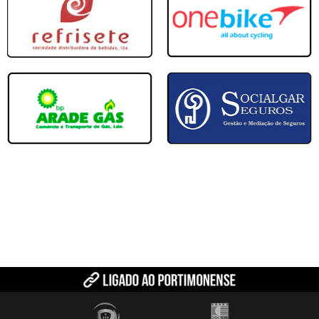
10.ªJornada
Portimonense
Silves FC
ira
Estádio Municipal de Armação d
0 - 5
07/12/2024
09.ªJornada
Portimonense
Os Armacenences
mpo Major DN Nº2
Centro de Formação Portimonense SC - Ca
7 - 1
30/11/2024
08.ªJornada
Farense
Portimonense
- Olhão
Centro de Formação Portimonense SC - Ca
8 - 1
23/11/2024
07.ªJornada
Portimonense
Portimonense
mpo Major DN Nº2
Campo Palmeira Nº2, Albufe
2 - 4
16/11/2024
06.ªJornada