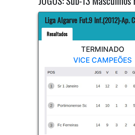
JOGOS: Sub-13 Masculinos 
Liga Algarve Fut.9 Inf.(2012)-Ap.
Resultados
TERMINADO
VICE CAMPEÕES