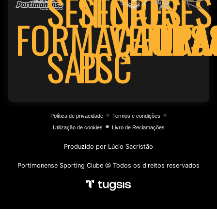
SENIORES
SENIORES
FORMAÇÃO
VETERA
FUTS
BA
PSC
SAD
⌯
⌯
Política de privacidade
Termos e condições
⌯
Utilização de cookies
Livro de Reclamações
Produzido por Lúcio Sacristão
Portimonense Sporting Clube @ Todos os direitos reservados