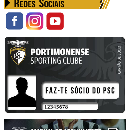
1 - 2
01/05/2025
10.ªJornada
Portimonense
Odiaxere
Parque Desportivo Municipal de Estômbar
1 - 1
26/04/2025
11.ªJornada
Lagoa
Portimonense
Parque Desportivo de Estômbar
RESULTADOS
3 - 0
05/04/2025
09.ªJornada
Estádio Bela Vista
N. Sporting Olhão
Portimonense
1 - 3
25/01/2025
Centro de Formação Portimonense SC - Campo Major DN Nº2
14.ªJornada
AA Bela Vista
Portimonense
1 - 5
29/03/2025
08.ªJornada
Centro de Formação Portimonense SC - Campo Major DN Nº2
Portimonense
AA Bela Vista
0 - 0
18/01/2025
Campo Municipal Mex. Grande
13.ªJornada
Portimonense
Odiaxere
22/03/2025