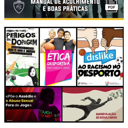
1 - 1
07.ªJornada
Parque Desportivo Municipal de Estômbar
Mexilhoeira Grande
Portimonense
0 - 2
11/01/2025
Estádio Municipal de Lagos Nº2
12.ªJornada
N. Sporting Olhão
Portimonense
2 - 1
08/03/2025
05.ªJornada
Centro de Formação Portimonense SC - Campo Major DN Nº2
Esp. de Lagos
Portimonense
3 - 1
04/01/2025
Centro de Formação Portimonense SC - Campo Major DN Nº2
11.ªJornada
Portimonense
Lagoa
1 - 2
01/03/2025
04.ªJornada
Campo Municipal Mex. Grande
Portimonense
Lagoa
6 - 2
14/12/2024
Campo das Eiras (Sintético)
10.ªJornada
Mexilhoeira Grande
Portimonense
2 - 4
22/02/2025
03.ªJornada
Centro de Formação Portimonense SC - Campo Major DN Nº2
Odiaxere
Portimonense
4 - 3
07/12/2024
Centro de Formação Portimonense SC - Campo Major DN Nº2
09.ªJornada
Portimonense
Esp. de Lagos
4 - 1
15/02/2025