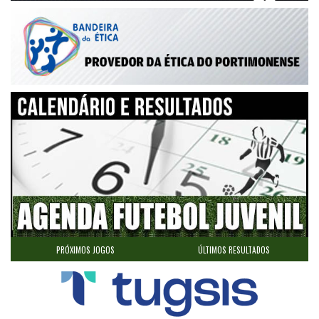
Parque Desportivo Municipal de Estômbar
0 - 6
02/11/2024
04.ªJornada
Lagoa
Portimonense
Centro de Formação Portimonense SC - Campo Major DN Nº2
11 - 2
26/10/2024
03.ªJornada
Portimonense
Mexilhoeira Grande
Estádio Municipal de Lagos Nº2
1 - 4
19/10/2024
02.ªJornada
Esp. de Lagos
Portimonense
Centro de Formação Portimonense SC - Campo Major DN Nº2
PRÓXIMOS JOGOS
ÚLTIMOS RESULTADOS
1 - 2
12/10/2024
01.ªJornada
Portimonense
AEF João Moutinho