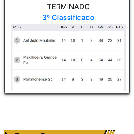
TERMINADO
3º Classificado
RESULTADOS
Centro de Formação Portimonense SC - Campo Major DN Nº2
4 - 2
17/05/2025
14.ªJornada
Portimonense
Mexilhoeira Grande
Centro de Formação Portimonense SC - Campo Major DN Nº2
2 - 1
03/05/2025
12.ªJornada
Portimonense
Esp. de Lagos
Centro de Formação Portimonense SC - Campo Major DN Nº2