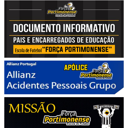
02.ªJornada
Parque Desportivo municipal Estômbar - Sintético
Portimonense
N. Sporting Olhão
2 - 1
30/11/2024
Estádio Bela Vista
08.ªJornada
AEF João Moutinho
Portimonense
1 - 1
08/02/2025
01.ªJornada
Centro de Formação Portimonense SC - Campo Major DN Nº2
AA Bela Vista
Portimonense
3 - 3
23/11/2024
07.ªJornada
Portimonense
AA Bela Vista
Centro de Formação Portimonense SC - Campo Major DN Nº2
3 - 3
18/11/2024
05.ªJornada
Portimonense
N. Sporting Olhão
Campo das Eiras (Sintético)
1 - 6
16/11/2024
06.ªJornada
Odiaxere
Portimonense