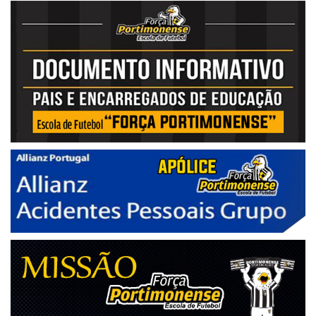
01.ªJornada
Centro de Formação Portimonense SC - Campo Major DN Nº2
Portimonense
N. Sporting Olhão
9 - 1
09/11/2024
02.ªJornada
Portimonense
AA Bela Vista
Parque Desportivo de Estômbar
4 - 2
02/11/2024
01.ªJornada
N. Sporting Olhão
Portimonense