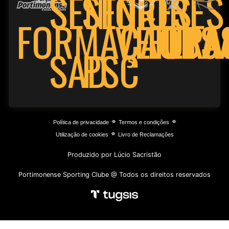
SENIORES
SENIORES
FORMAÇÃO
VETERA
FUTS
BA
PSC
SAD
⌯
⌯
Política de privacidade
Termos e condições
⌯
Utilização de cookies
Livro de Reclamações
Produzido por Lúcio Sacristão
Portimonense Sporting Clube @ Todos os direitos reservados