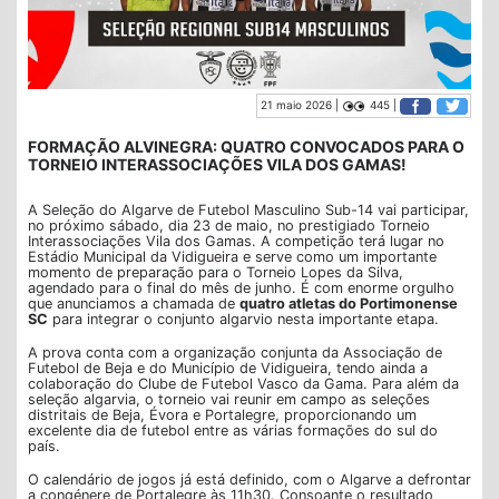
21 maio 2026 |
445 |
FORMAÇÃO ALVINEGRA: QUATRO CONVOCADOS PARA O
TORNEIO INTERASSOCIAÇÕES VILA DOS GAMAS!
A Seleção do Algarve de Futebol Masculino Sub-14 vai participar,
no próximo sábado, dia 23 de maio, no prestigiado Torneio
Interassociações Vila dos Gamas. A competição terá lugar no
Estádio Municipal da Vidigueira e serve como um importante
momento de preparação para o Torneio Lopes da Silva,
agendado para o final do mês de junho. É com enorme orgulho
que anunciamos a chamada de
quatro atletas do Portimonense
SC
para integrar o conjunto algarvio nesta importante etapa.
A prova conta com a organização conjunta da Associação de
Futebol de Beja e do Município de Vidigueira, tendo ainda a
colaboração do Clube de Futebol Vasco da Gama. Para além da
seleção algarvia, o torneio vai reunir em campo as seleções
distritais de Beja, Évora e Portalegre, proporcionando um
excelente dia de futebol entre as várias formações do sul do
país.
O calendário de jogos já está definido, com o Algarve a defrontar
a congénere de Portalegre às 11h30. Consoante o resultado