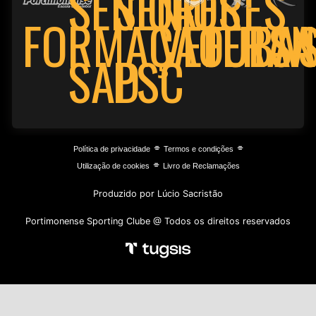
SENIORES
SENIORES
FORMAÇÃO
VETERA
FUTSA
BAS
PSC
SAD
⌯
⌯
Política de privacidade
Termos e condições
⌯
Utilização de cookies
Livro de Reclamações
Produzido por Lúcio Sacristão
Portimonense Sporting Clube @ Todos os direitos reservados