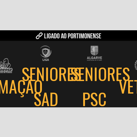
SENIORES
SENIORES
MAÇÃO
VE
PSC
SAD
⌯
⌯
⌯
ítica de privacidade
Termos e condições
Utilização de cookies
Livro de Reclamaç
Portimonense Sporting Clube @ Todos os direitos reservados