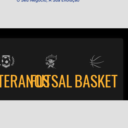
TERANOS
FUTSAL
BASKET
ões