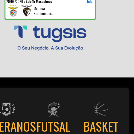
29/08/2026
:
Sub-15 Masculinos
Info
Benfica
Portimonense
TERANOS
FUTSAL
BASKET