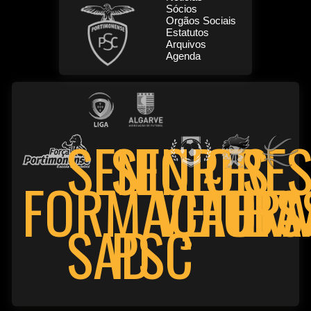
Sócios
Orgãos Sociais
Estatutos
Arquivos
Agenda
SENIORE
SENIORES
FORMAÇÃO
VETER
FUTS
BA
PSC
SAD