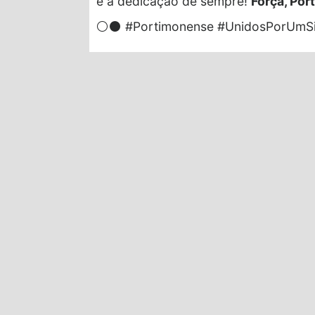
e a dedicação de sempre!
Força, Po
⚪⚫ #Portimonense #UnidosPorUmS