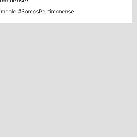
rtimonense!
imbolo #SomosPortimonense