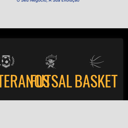
TERANOS
FUTSAL
BASKET
ões