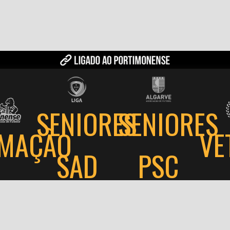
SENIORES
SENIORES
MAÇÃO
VE
PSC
SAD
⌯
⌯
⌯
ítica de privacidade
Termos e condições
Utilização de cookies
Livro de Reclamaç
Portimonense Sporting Clube @ Todos os direitos reservados